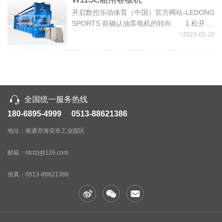
表明开启数控折弯一切正...
开启数控乐动体育（中国）官方网站-LEDONG
SPORTS 前确认油泵电机的转向 1.松开双
手操作站上的急停开关，将强电柜箱门上(或者
/ 2023-02-10
在悬吊柜上)标识为“控制电源”的钥匙开关旋
到“ON”位置，此时“线路有电”的指示灯点亮，
表明开启数控折弯一切正...
全国统一服务热线
180-6895-4999 0513-88621386
地址：南通市海安市工业园区
邮箱：ntctzj@126.com
传真：
0513-88621386