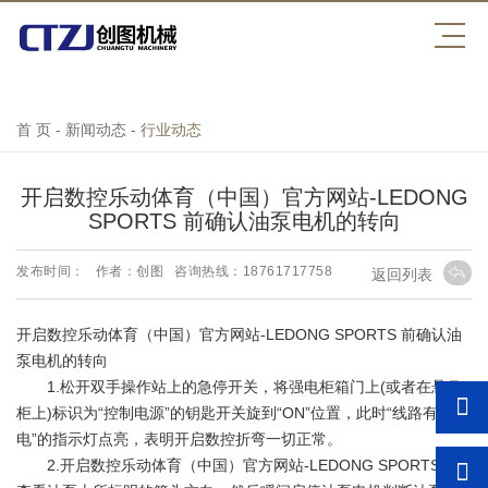
乐动体育（中国）官方网站
首 页
-
新闻动态
-
行业动态
开启数控乐动体育（中国）官方网站-LEDONG
SPORTS 前确认油泵电机的转向
发布时间：
作者：创图
咨询热线：18761717758
返回列表
开启数控乐动体育（中国）官方网站-LEDONG SPORTS 前确认油
泵电机的转向
1.松开双手操作站上的急停开关，将强电柜箱门上(或者在悬吊
柜上)标识为“控制电源”的钥匙开关旋到“ON”位置，此时“线路有
电”的指示灯点亮，表明开启数控折弯一切正常。
2.开启数控乐动体育（中国）官方网站-LEDONG SPORTS 前