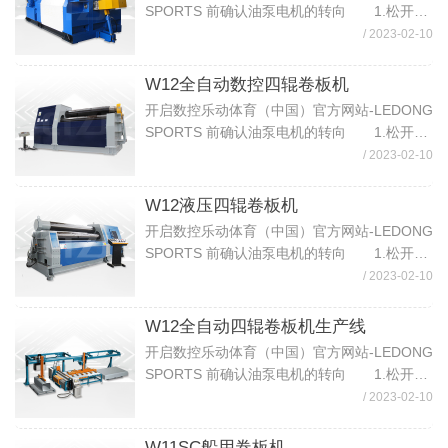
SPORTS 前确认油泵电机的转向 1.松开双
手操作站上的急停开关，将强电柜箱门上(或者
/ 2023-02-10
在悬吊柜上)标识为“控制电源”的钥匙开关旋
到“ON”位置，此时“线路有电”的指示灯点亮，
W12全自动数控四辊卷板机
表明开启数控折弯一切正...
开启数控乐动体育（中国）官方网站-LEDONG
SPORTS 前确认油泵电机的转向 1.松开双
手操作站上的急停开关，将强电柜箱门上(或者
/ 2023-02-10
在悬吊柜上)标识为“控制电源”的钥匙开关旋
到“ON”位置，此时“线路有电”的指示灯点亮，
W12液压四辊卷板机
表明开启数控折弯一切正...
开启数控乐动体育（中国）官方网站-LEDONG
SPORTS 前确认油泵电机的转向 1.松开双
手操作站上的急停开关，将强电柜箱门上(或者
/ 2023-02-10
在悬吊柜上)标识为“控制电源”的钥匙开关旋
到“ON”位置，此时“线路有电”的指示灯点亮，
W12全自动四辊卷板机生产线
表明开启数控折弯一切正...
开启数控乐动体育（中国）官方网站-LEDONG
SPORTS 前确认油泵电机的转向 1.松开双
手操作站上的急停开关，将强电柜箱门上(或者
/ 2023-02-10
在悬吊柜上)标识为“控制电源”的钥匙开关旋
到“ON”位置，此时“线路有电”的指示灯点亮，
W11SC船用卷板机