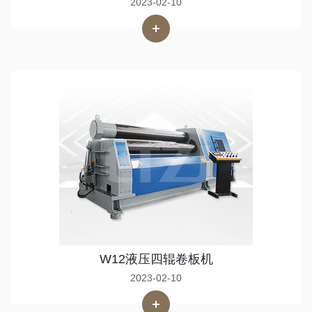
2023-02-10
W12液压四辊卷板机
2023-02-10