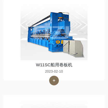
W11SC船用卷板机
2023-02-10