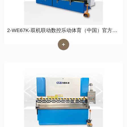
2-WE67K-双机联动数控乐动体育（中国）官方网站-LEDONG SPORTS