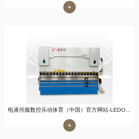
电液伺服数控乐动体育（中国）官方网站-LEDONG SPORTS