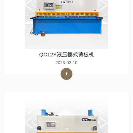
QC12Y液压摆式剪板机
2023-02-10