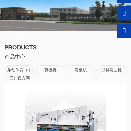
PRODUCTS
产品中心
乐动体育（中
剪板机
卷板机
型材弯曲机
国）官方网
站-LEDONG
SPORTS