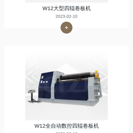
W12大型四辊卷板机
2023-02-10
W12全自动数控四辊卷板机