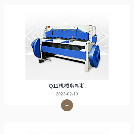
Q11机械剪板机
2023-02-10