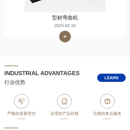
型材弯曲机
2023-02-10
INDUSTRIAL ADVANTAGES
LEARN
行业优势
MORE
严格的质量管控
合理的产品价格
完善的售后服务