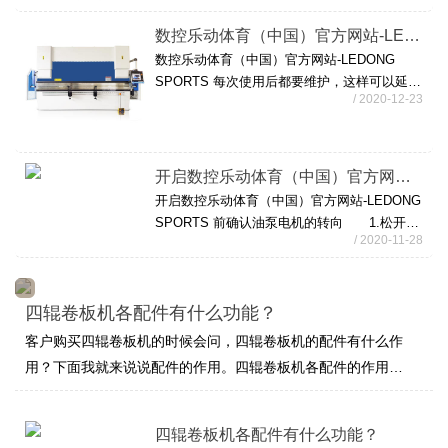
电工检测仪器，工具，按系统电路图及机......
数控乐动体育（中国）官方网站-LEDONG SPORTS 折弯展开计算方法
数控乐动体育（中国）官方网站-LEDONG
SPORTS 每次使用后都要维护，这样可以延长
/ 2020-12-23
机器寿命，减少不必要的生产成本。以
下： 1、操作前查看漏电维护器、刀片是不
是牢靠电源接线是不是准确，钢筋调直机的功
能大，适应性强是我们的可以使用它的前提，
开启数控乐动体育（中国）官方网站-LEDONG SPORTS 前确认油泵电机的转向
各......
开启数控乐动体育（中国）官方网站-LEDONG
SPORTS 前确认油泵电机的转向 1.松开双
/ 2020-11-28
手操作站上的急停开关，将强电柜箱门上(或者
在悬吊柜上)标识为“控制电源”的钥匙开关旋
到“ON”位置，此时“线路有电”的指示灯点亮，
四辊卷板机各配件有什么功能？
表明开启数控折弯一切正......
客户购买四辊卷板机的时候会问，四辊卷板机的配件有什么作
用？下面我就来说说配件的作用。四辊卷板机各配件的作用
（1）四辊卷板机上下辊：为卷板机的重要部件，材质为精制锻
件，粗车成形留有加工余量，经调质处理，......
四辊卷板机各配件有什么功能？