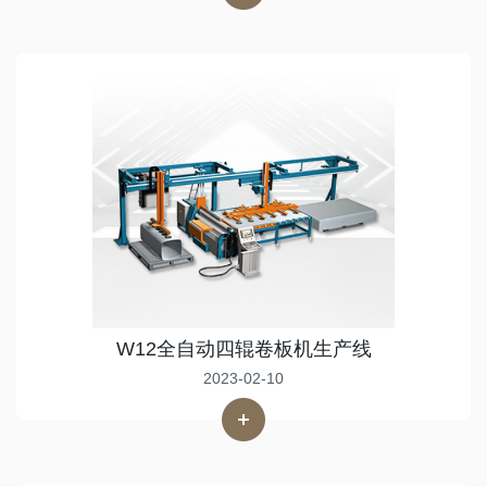
W12全自动四辊卷板机生产线
2023-02-10