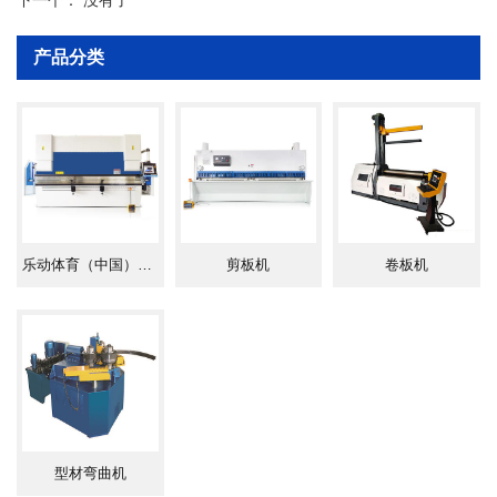
保证非对称截面型材的卷制质量。
产品分类
型材弯曲机特点
：型材弯曲机可一次
上料完成型材的预弯，卷圆和校圆工
序；型材弯曲机结构先进，功能全，可
根据用户使用情况立放或卧放。
型材弯曲机用途
型材弯曲机是目前
：
国内外较为先进的型材成型设备，被广
乐动体育（中国）官方网站-LEDONG SPORTS
剪板机
卷板机
泛应用于石油，化工，钢构，机械制造
等及其他行业各种园形法兰的制作。
型材弯曲机