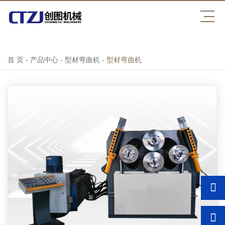
乐动体育（中国）官方网站
首 页
-
产品中心
-
型材弯曲机
-
型材弯曲机