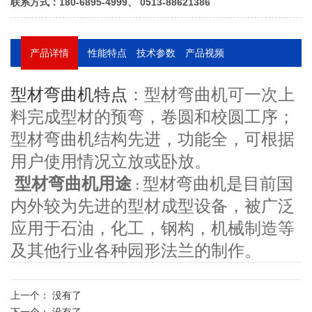
联系方式：180-6895-4999、 0513-88621386
产品详情
性能特点
技术参数
产品视频
型材弯曲机是目前国内外较为先进的
型材弯曲机特点
：型材弯曲机可一次上
型材成型设备，被广泛应用于石油，化
料完成型材的预弯，卷圆和校圆工序；
工，钢构，机械制造等及其他行业各种
型材弯曲机结构先进，功能全，可根据
园形法兰的制作。
用户使用情况立放或卧放。
型材弯曲机工作原理
型材弯曲机
：
型材弯曲机用途
型材弯曲机是目前国
：
为弧线下调式型材卷弯机，机器的两个
内外较为先进的型材成型设备，被广泛
边辊为主传动辊，也可以三个工作辊为
应用于石油，化工，钢构，机械制造等
主传动辊，上辊位置固定，两个边辊围
及其他行业各种园形法兰的制作。
绕固定回转中心作弧线升降动动，液压
控制，位移液晶显示，有利于控制型材
上一个：
没有了
成形过程，两侧备有托辊装置，有利于
下一个：
没有了