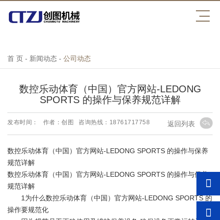
乐动体育（中国）官方网站
首 页
-
新闻动态
-
公司动态
数控乐动体育（中国）官方网站-LEDONG
SPORTS 的操作与保养规范详解
发布时间：
作者：创图
咨询热线：18761717758
返回列表
数控乐动体育（中国）官方网站-LEDONG SPORTS 的操作与保养
规范详解
数控乐动体育（中国）官方网站-LEDONG SPORTS 的操作与保养
规范详解
1为什么数控乐动体育（中国）官方网站-LEDONG SPORTS 的
操作要规范化