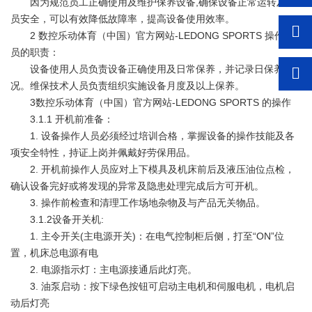
因为规范员工正确使用及维护保养设备,确保设备正常运转及人
员安全，可以有效降低故障率，提高设备使用效率。
2 数控乐动体育（中国）官方网站-LEDONG SPORTS 操作人
员的职责：
设备使用人员负责设备正确使用及日常保养，并记录日保养状
况。维保技术人员负责组织实施设备月度及以上保养。
3数控乐动体育（中国）官方网站-LEDONG SPORTS 的操作
3.1.1 开机前准备：
1. 设备操作人员必须经过培训合格，掌握设备的操作技能及各
项安全特性，持证上岗并佩戴好劳保用品。
2. 开机前操作人员应对上下模具及机床前后及液压油位点检，
确认设备完好或将发现的异常及隐患处理完成后方可开机。
3. 操作前检查和清理工作场地杂物及与产品无关物品。
3.1.2设备开关机:
1. 主令开关(主电源开关)：在电气控制柜后侧，打至“ON”位
置，机床总电源有电
2. 电源指示灯：主电源接通后此灯亮。
3. 油泵启动：按下绿色按钮可启动主电机和伺服电机，电机启
动后灯亮